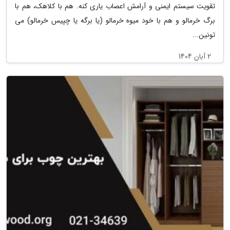
تقویت سیستم ایمنی و آرامش اعصاب یاری کنه. هم با کلاهک، هم با
برگ خرمالو و هم با خود میوه خرمالو (یا برگه یا چپیس خرمالو) می
تونین...
2 آبان 1404