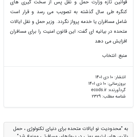
قوانین تازه وزارت حمل و نقل پس از سخت گیری های
کنگره طی سال گذشته به تصویب می رسد و قرار است
شامل مسافران یا خدمه پرواز نگردد. وزیر حمل و نقل ایالات
متحده در بیانیه ای گفت: این قانون امنیت را برای مسافران
افزایش می دهد
منبع: انتخاب
انتشار:
10 دی 1401
بروزرسانی:
10 دی 1401
گردآورنده:
ecods.ir
شناسه مطلب: 2329
به "محدودیت نو ایالات متحده برای دنیای تکنولوژی ، حمل
باتری های لیتیوم یونی در پروازهای مسافرتی ممنوع شد"