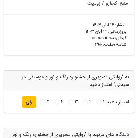
منبع: کجارو / زومیت
انتشار:
14 آبان 1403
بروزرسانی:
14 آبان 1403
گردآورنده:
ecods.ir
شناسه مطلب: 2495
به "روایتی تصویری از جشنواره رنگ و نور و موسیقی در
سیدنی" امتیاز دهید
امتیاز دهید:
1
2
3
4
5
رای
دیدگاه های مرتبط با "روایتی تصویری از جشنواره رنگ و نور