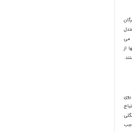
گان
تدل
 می
ه و تنها از
گونه پستاندار هستند.
روی
یاج
گلی
وجب