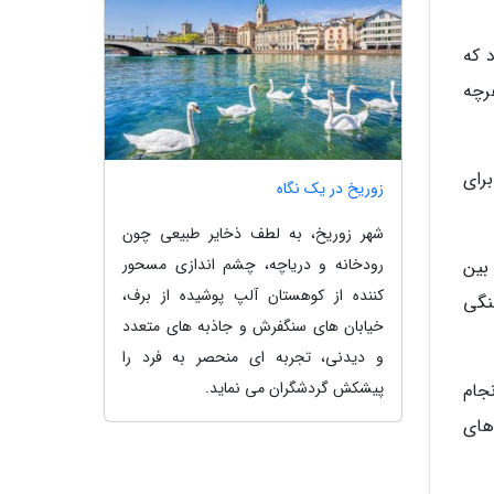
 که
هرچه
رای
زوریخ در یک نگاه
شهر زوریخ، به لطف ذخایر طبیعی چون
رودخانه و دریاچه، چشم اندازی مسحور
 بین
کننده از کوهستان آلپ پوشیده از برف،
هنگی
خیابان های سنگفرش و جاذبه های متعدد
و دیدنی، تجربه ای منحصر به فرد را
پیشکش گردشگران می نماید.
جام
های