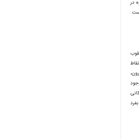
 در
ست.
طوب
قاط
ون،
 درخت راش وجود
هیرکانی
 بفرد