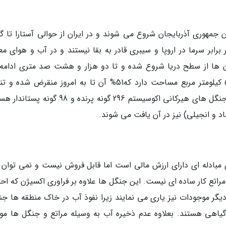
 جمهوری آذربایجان شروع می شوند و در ایران از حوالی آستارا تا گر
برابر سرما در اروپا و سیبری قادر به بقا نیستند و در آب و هوای مع
ن ها از سطح دریا شروع شده و تا دو هزار و هشت صد متری ادامه
یابد. متاسفانه در حالی این پوشش گیاهی 55100 کیلومتر مربع مساحت دارد که51% آن تا به امروز منقرض شد
10.3% آن حفاظت صورت می گیرد. در حال حاضر جنگل های هیرکانی اکوسیستم 296 گونه پرنده و 98 
 مبادله ای دارای ارزش مالی است اما قابل فروش نیست و نمی توان 
اتع کار ساده ای نیست. این جنگل ها علاوه بر فراوری اکسیژن که احت
یگر موجودات نیز یاری می نمایند زیرا نفوذ آب در خاک منطقه ها جن
یاهی هستند. بعلاوه عدم ذخیره آب به وسیله مراتع و جنگل ها م