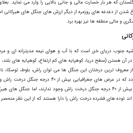
تان که هر بار خسارت مالی و جانی بالایی را وارد می نماید. بعلاوه
ارغ شدن از دغدغه های روزمره از دیگر ارزش های جنگل های هیرکانی ا
گری و مالی منطقه ها نیز بهره برد.
کانی
یه جنوب دریای خزر است که با آب و هوای نیمه مدیترانه ای و مر
در آن هستن (سطح دریا، کوهپایه های کم ارتفاع، کوهپایه های بلند، ن
ز معروف ترین درختان این جنگل ها می توان راش، بلوط، توسکا، نار
زبان گنجشک، شمشاد و …. را نام برد.گفته می گردد که در عرض های جغرافیایی بیش از 40 درجه جنگل
ندارند گفته می گردد که در عرض های جغرافیایی بیش از 40 درجه جنگل درخت راش وجود ندارند، اما جنگل های 
 در عرض 38 درجه قرار گرفته اند توده های فشرده درخت راش را دارا هستند که از این نظر منحصر