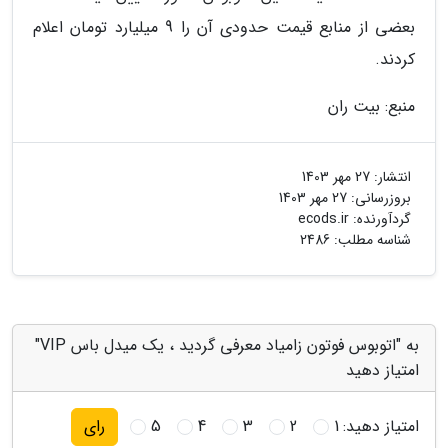
بعضی از منابع قیمت حدودی آن را 9 میلیارد تومان اعلام
کردند.
منبع: بیت ران
انتشار:
27 مهر 1403
بروزرسانی:
27 مهر 1403
گردآورنده:
ecods.ir
شناسه مطلب: 2486
به "اتوبوس فوتون زامیاد معرفی گردید ، یک میدل باس VIP"
امتیاز دهید
امتیاز دهید:
1
2
3
4
5
رای