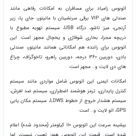
اتوبوس زامیاد برای مسافران به امکانات رفاهی مانند
صندلی های VIP برقی سرنشینان با مانیتور، جای پا، زیر
آرنجی، میز تاشو، درگاه USB، سیستم تهویه مطبوع با
دریچه مجزا، بخاری شوفاژی و یخچال مجهز است. این
اتوبوس برای راننده هم امکاناتی همانند مانیتور، صندلی
بادی، دوربین 360 درجه، دوربین راهرو، تاخوگراف، چراغ
های دی لایت و… مجهز است.
امکانات ایمنی این اتوبوس شامل مواردی مانند سیستم
کنترل پایداری، ترمز هوشمند اضطراری، سیستم ضد لغزش،
سیستم هشدار خروج از خطوط LDWS، سیستم مکان یابی
GPS، اتو لایت و… است.
بیشینه سرعت این اتوبوس 110 کیلومتر (محدود شده) اعلام
شده است. قیمت این اتوبوس هنوز تعیین نیست، اما