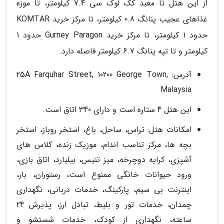
از این هتل تا معبد کک لوک سی 7.4 کیلومتر، تا موزه
غذاهای عجیب پنانگ 0.8 کیلومتر، تا مرکز خرید KOMTAR
حدود 1 کیلومتر، تا مرکز خرید Gurney Paragon حدود 1
کیلومتر و تا تپه پنانگ 6.7 کیلومتر فاصله دارد.
آدرس: 25A Farquhar Street, 10200 George Town,
Malaysia
این هتل 4 ستاره است و دارای 340 اتاق است.
امکانات هتل: تراس، ساحل، باغ، استخر روباز، استخر
بچه ها، مرکز تناسب اندام، موزیک زنده، کلاس های
آشپزی، کرایه دوچرخه، میز تنیس، بیلیارد، اتاق بازی،
ورود حیوانات خانگی ممنوع است، رستوران، بار،
اینترنت بی سیم، پارکینگ، خدمات دربانی، نگهداری
چمدان، خدمات تور و بلیط، تبادل ارز، پذیرش 24
ساعته، نگهداری از کودک، خدمات شستشو و