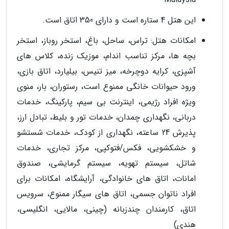
این هتل 4 ستاره است و دارای 350 اتاق است.
امکانات هتل: تراس، ساحل، باغ، استخر روباز، استخر
بچه ها، مرکز تناسب اندام، موزیک زنده، کلاس های
آشپزی، کرایه دوچرخه، میز تنیس، بیلیارد، اتاق بازی،
ورود حیوانات خانگی ممنوع است، رستوران، بار، منوی
ویژه افراد رژیمی، اینترنت بی سیم، پارکینگ، خدمات
دربانی، نگهداری چمدان، خدمات تور و بلیط، تبادل ارز،
پذیرش 24 ساعته، نگهداری از کودک، خدمات شستشو
و خشکشویی، فکس/فتوکپی، مرکز تجاری، خدمات
شاتل، سیستم تهویه، سیستم گرمایشی، صندوق
امانات، اتاق های خانوادگی، آرایشگاه، امکانات برای
افراد ناتوان جسمی، اتاق های سیگار ممنوع، سرویس
اتاق، کارمندان چندزبانه (چینی، مالایی، انگلیسی،
هندی)