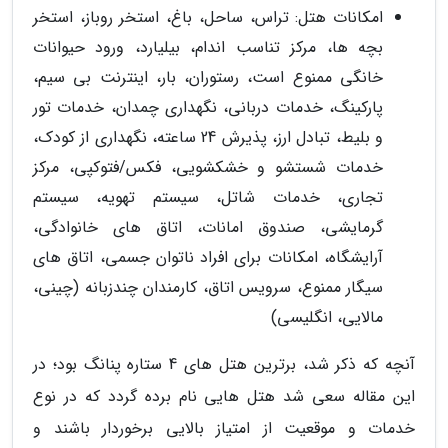
امکانات هتل: تراس، ساحل، باغ، استخر روباز، استخر
بچه ها، مرکز تناسب اندام، بیلیارد، ورود حیوانات
خانگی ممنوع است، رستوران، بار، اینترنت بی سیم،
پارکینگ، خدمات دربانی، نگهداری چمدان، خدمات تور
و بلیط، تبادل ارز، پذیرش 24 ساعته، نگهداری از کودک،
خدمات شستشو و خشکشویی، فکس/فتوکپی، مرکز
تجاری، خدمات شاتل، سیستم تهویه، سیستم
گرمایشی، صندوق امانات، اتاق های خانوادگی،
آرایشگاه، امکانات برای افراد ناتوان جسمی، اتاق های
سیگار ممنوع، سرویس اتاق، کارمندان چندزبانه (چینی،
مالایی، انگلیسی)
آنچه که ذکر شد، برترین هتل های 4 ستاره پنانگ بود؛ در
این مقاله سعی شد هتل هایی نام برده گردد که در نوع
خدمات و موقعیت از امتیاز بالایی برخوردار باشند و