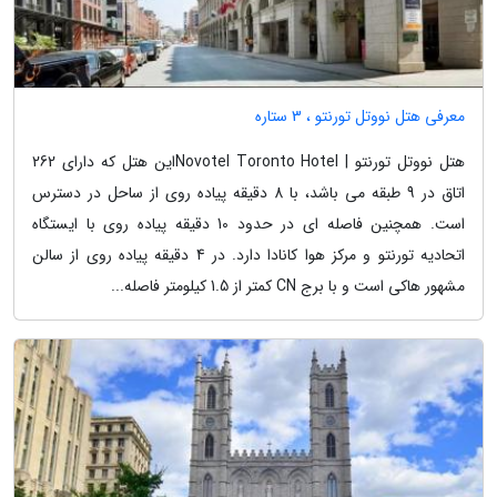
معرفی هتل نووتل تورنتو ، 3 ستاره
هتل نووتل تورنتو | Novotel Toronto Hotelاین هتل که دارای 262
اتاق در 9 طبقه می باشد، با 8 دقیقه پیاده روی از ساحل در دسترس
است. همچنین فاصله ای در حدود 10 دقیقه پیاده روی با ایستگاه
اتحادیه تورنتو و مرکز هوا کانادا دارد. در 4 دقیقه پیاده روی از سالن
مشهور هاکی است و با برج CN کمتر از 1.5 کیلومتر فاصله...