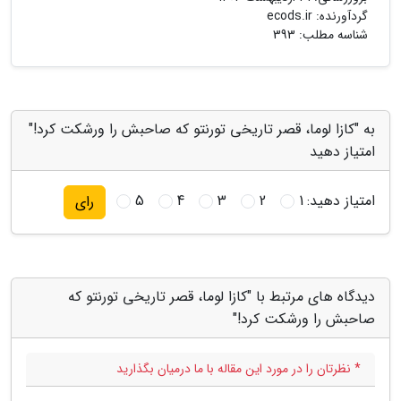
گردآورنده:
ecods.ir
شناسه مطلب: 393
به "کازا لوما، قصر تاریخی تورنتو که صاحبش را ورشکت کرد!"
امتیاز دهید
امتیاز دهید:
1
2
3
4
5
رای
دیدگاه های مرتبط با "کازا لوما، قصر تاریخی تورنتو که
صاحبش را ورشکت کرد!"
* نظرتان را در مورد این مقاله با ما درمیان بگذارید