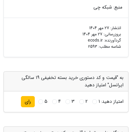
منبع: شبکه چی
انتشار:
27 مهر 1404
بروزرسانی:
27 مهر 1404
گردآورنده:
ecods.ir
شناسه مطلب: 2593
به "قیمت و کد دستوری خرید بسته تخفیفی 19 سالگی
ایرانسل" امتیاز دهید
امتیاز دهید:
1
2
3
4
5
رای