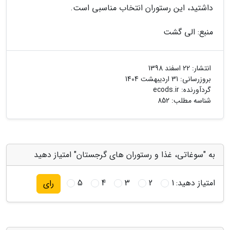
داشتید، این رستوران انتخاب مناسبی است.
منبع: الی گشت
انتشار:
22 اسفند 1398
بروزرسانی:
31 اردیبهشت 1404
گردآورنده:
ecods.ir
شناسه مطلب: 852
به "سوغاتی، غذا و رستوران های گرجستان" امتیاز دهید
امتیاز دهید:
1
2
3
4
5
رای