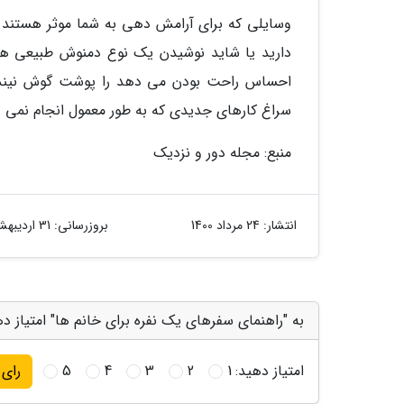
وسایلی که برای آرامش دهی به شما موثر هستند ر
دارید یا شاید نوشیدن یک نوع دمنوش طبیعی هر
احساس راحت بودن می دهد را پوشت گوش نیندازید
سراغ کارهای جدیدی که به طور معمول انجام نمی د
منبع: مجله دور و نزدیک
انتشار:
24 مرداد 1400
بروزرسانی:
31 اردیبهشت 1404
به "راهنمای سفرهای یک نفره برای خانم ها" امتیاز د
امتیاز دهید:
1
2
3
4
5
رای