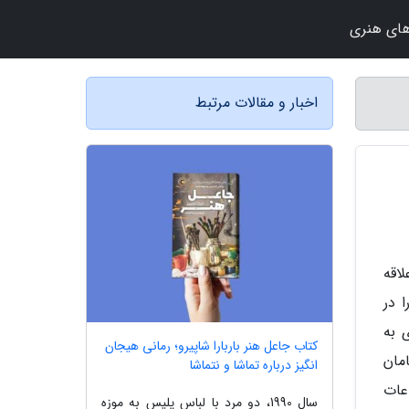
ای هنری
اخبار و مقالات مرتبط
اقه
John Hersc) نه تنها راه پدرش، ویلیام هرشل (William Herschel)، را در
 به
کتاب جاعل هنر باربارا شاپیرو؛ رمانی هیجان
مان
انگیز درباره تماشا و نتماشا
عات
سال 1990، دو مرد با لباس پلیس به موزه