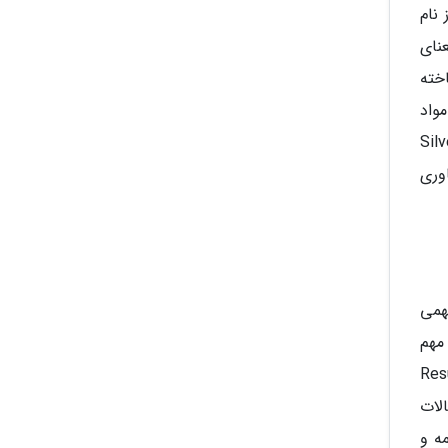
 نام
(Photo به معنای نور) و گرافی (Graphy به معنای
خته
واد
ات عکاسی را افزایش دهند. بعلاوه در زمینه استفاده از ترکیبات نقره (Silver
اوری
Scientific Lite) نیز نقش مهمی
مهم
Results 
الات
ه و