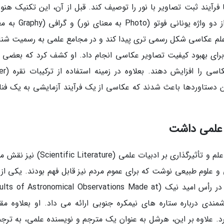
معرفی کرد تا فرآیند ثبت تصاویر با نور را توصیف کند. قبل از آن، این تکنیک هنوز
مشخصی نداشت و هرشل تصمیم گرفت ترکیبی از دو واژه یونانی فوتو 
که علم عکاسی شکل رسمی تری پیدا کند و در مجامع علمی به رسمیت شنا
رای بهبود کیفیت تصاویر عکاسی انجام داد. او کشف کرد که بعضی م
شیمیایی خاص می توانند حساسیت صفح
داد. این دستاوردها باعث شدند که عکاسی از یک فرآیند آزمایشی به یک فن
جان هرشل علاوه بر دستاوردهای علمی، در ترویج علم و تأثیرگذاری بر ادبیات علمی (rature
 علوم طبیعی نوشت که برای عموم مردم نیز قابل فهم بودند. یکی از 
ترین کتاب های او نتایج رصدهای ستاره شناسی در رأس امید نیک (of Astronomical Observations Made at
د که اطلاعات ارزشمندی درباره ستاره های نیمکره جنوبی ارائه می داد. او بعلاوه مق
. علاوه بر این، هرشل به عنوان یک مترجم و نویسنده علمی، به ترجم