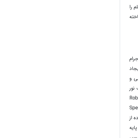
 را
خته
ل نور اجرام
جاد
Absorption and Emission ) در شیمی و
ف نور
گر مانند گوستاو کیرشهف (Gustav Kirchhoff) و رابرت بنزن (Robert
ند. این کشف ها باعث شدند که نجوم طیفی (Spectral
ه از
ایه
سیر