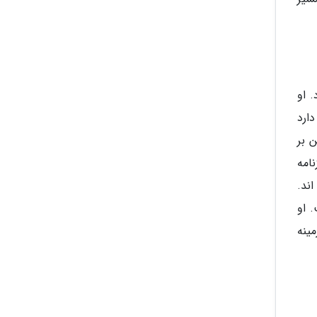
 او
دارد
و زمین بر
نامه
ند.
 او
ینه