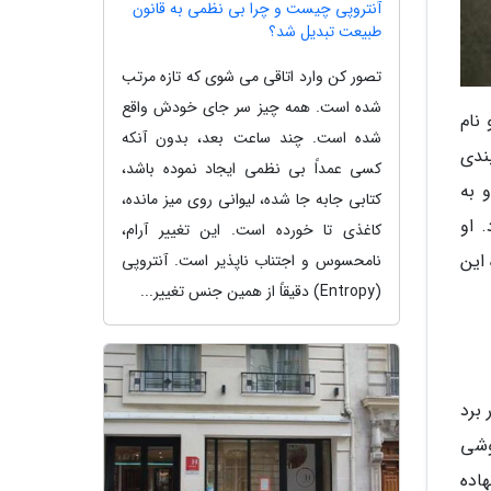
آنتروپی چیست و چرا بی نظمی به قانون
طبیعت تبدیل شد؟
تصور کن وارد اتاقی می شوی که تازه مرتب
شده است. همه چیز سر جای خودش واقع
نام
شده است. چند ساعت بعد، بدون آنکه
ندی
کسی عمداً بی نظمی ایجاد نموده باشد،
 به
کتابی جابه جا شده، لیوانی روی میز مانده،
 او
کاغذی تا خورده است. این تغییر آرام،
نی جالب درباره این
نامحسوس و اجتناب ناپذیر است. آنتروپی
(Entropy) دقیقاً از همین جنس تغییر...
برد
را کشف کرد که روشی
اده