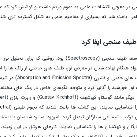
ی در معرفی اکتشافات علمی به عموم مردم داشت و کوشش کرد که علم
علمی باعث شد که بسیاری از مفاهیم علمی به شکل گسترده تری شنا
یکی از دستاوردهای مهم جان هرشل، یاری به توسعه طیف سنجی (Spectroscopy) بود، روشی که برای تحلی
واد هنگام نهاده شدن در معرض نور، طیف های خاصی از رنگ ها را ای
می نمایند. این مشاهده پایه ای برای مطالعه طیف های جذبی و نشری (Spectra
 با استفاده از منشور (Prism)، تجزیه نور خورشید را آنالیز کرد و متوجه الگوهای خاص در رنگ های مختل
شد. تحقیقاتش در این زمینه بعدها به دانشمندان دی
Bunsen) یاری کرد که طیف های عناصر مختلف را شناسایی نمای
ناسایی ترکیب شیمیایی ستارگان تبدیل گردد. امروزه، ستاره شناسان با استفاد
ان و کهکشان ها را شناسایی نمایند. کارهای هرشل در این زمینه، پ
اسی شد. این اکتشاف به درک بهتر از ترکیب کیهان یاری کرد و م