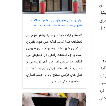
د، که این
رشل
رای
برترین هتل های پاریس؛ لوکس، میانه و
مقرون به صرفه! انتخاب شما چیست؟
دیل
دانستن اینکه کجا می مانید بخش مهمی از
تعطیلات شما است، اینکه هتل مورد نظرتان
در کجای شهر باشد؛ چه بودجه ای ضروری
است یا چه امکانات رفاهی در اختیارتان می
 از
گذارد. در پاریس اما، این شهر توریستی و
 دسته بندی دقیق سحابی ها (Nebulae) و خوشه های ستاره ای (Star Clusters) کرد.
محبوب گزینه های زیادی وجود دارد: از
هتل های لوکس سطح بالا با چشم اندازی
 کرد
از جاهای دیدنی پاریس...
یار
کرد
های