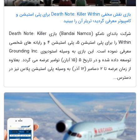
بازی نقش مخفی Death Note: Killer Within برای پلی استیشن و
کامپیوتر معرفی گردید؛ تریلر آن را ببینید
شرکت باندای نامکو (Bandai Namco) بازی Death Note: Killer
Within را برای پلی استیشن 5، پلی استیشن 4 و رایانه های شخصی
معرفی نموده است. این بازی به وسیله استودیوی .Grounding Inc
توسعه داده شده و در تاریخ 5 (15 آبان) نوامبر عرضه می گردد. بعلاوه
از زمان عرضه تا 2 دسامبر (12 آذر) به وسیله پلی استیشن پلاس نیز در
دسترس...