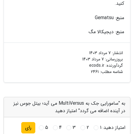
کنید.
منبع: Gematsu
منبع: دیجیکالا مگ
انتشار:
7 مرداد 1403
بروزرسانی:
7 مرداد 1403
گردآورنده:
ecods.ir
شناسه مطلب: 2461
به "سامورایی جک به MultiVersus می آید؛ بیتل جوس نیز
در آینده اضافه می گردد" امتیاز دهید
امتیاز دهید:
1
2
3
4
5
رای